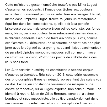
Cette maîtrise du geste n’empêche toutefois pas Mïrka Lugosi
d’assumer les accidents, à l’image des tâches aux couleurs
minérales qui viennent parfois se substituer aux visages. De fait,
même dans l’imprévu, Lugosi trouve toujours un remarquable
équilibre dans les compositions, qu’elle doit à sa pensée
bricoleuse certes, mais encore à son œil de coloriste. Les fonds
mats, bleus, verts ou couleur terre rehaussent ainsi en douceur
la chromie générale. L’ajout de traits aux tons plus vifs, comme
ces flammes qui détourent une silhouette, ne vient pas non plus
jurer avec le dégradé au crayon gris, quand l’ajout parcimonieux
de parallélépipèdes monochromatiques agit comme un moyen
de structurer la vision, d’offrir des points de stabilité dans des
lieux sans fond.
Les Autoportraits numériques constituent le second corpus
d’œuvres présentées. Réalisée en 2015, cette série rassemble
des photographies tirées en négatif, représentant des sujets vus
de dos. Par ce jeu constant de voilement, de masque ou de
contre-perspective, Mïrka Lugosi exprime, non sans humour, une
identité à revers. Muse de Gilles Berquet, icône de la scène
bondage et sado-masochiste, elle cultive paradoxalement dans
ses oeuvres un certain secret, à contre-emploi de l'usage du