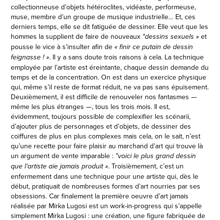
collectionneuse d’objets hétéroclites, vidéaste, performeuse,
muse, membre d’un groupe de musique industrielle… Et, ces
derniers temps, elle se dit fatiguée de dessiner. Elle veut que les
hommes la supplient de faire de nouveaux
et
"dessins sexuels »
pousse le vice à s’insulter afin de
« finir ce putain de dessin
. Il y a sans doute trois raisons à cela. La technique
feignasse ! »
employée par l’artiste est éreintante, chaque dessin demande du
temps et de la concentration. On est dans un exercice physique
qui, même s’il reste de format réduit, ne va pas sans épuisement.
Deuxièmement, il est difficile de renouveler nos fantasmes —
même les plus étranges —, tous les trois mois. Il est,
évidemment, toujours possible de complexifier les scénarii,
d’ajouter plus de personnages et d’objets, de dessiner des
coiffures de plus en plus complexes mais cela, on le sait, n’est
qu’une recette pour faire plaisir au marchand d’art qui trouve là
un argument de vente imparable :
"voici le plus grand dessin
. Troisièmement, c’est un
que l’artiste aie jamais produit »
enfermement dans une technique pour une artiste qui, dès le
début, pratiquait de nombreuses formes d’art nourries par ses
obsessions. Car finalement la première oeuvre d’art jamais
réalisée par Mïrka Lugosi est un work-in-progress qui s’appelle
simplement Mïrka Lugosi : une création, une figure fabriquée de