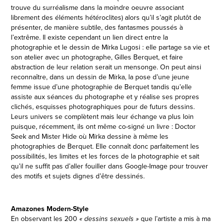
trouve du surréalisme dans la moindre oeuvre associant
librement des éléments hétéroclites) alors qu’il s’agit plutôt de
présenter, de manière subtile, des fantasmes poussés à
l’extrême. Il existe cependant un lien direct entre la
photographie et le dessin de Mïrka Lugosi : elle partage sa vie et
son atelier avec un photographe, Gilles Berquet, et faire
abstraction de leur relation serait un mensonge. On peut ainsi
reconnaître, dans un dessin de Mïrka, la pose d’une jeune
femme issue d’une
photographie de Berquet tandis qu’elle
assiste aux séances du photographe et y réalise ses propres
clichés, esquisses photographiques pour de futurs dessins.
Leurs univers se complètent mais leur échange va plus loin
puisque, récemment, ils ont même co-signé un livre : Doctor
Seek and Mister Hide où Mïrka dessine à même les
photographies de Berquet. Elle connaît donc parfaitement les
possibilités, les limites et les forces de la photographie et sait
qu’il ne suffit pas d’aller fouiller dans Google-Image pour trouver
des motifs et sujets dignes d’être dessinés.
Amazones Modern-Style
En observant les 200
que l’artiste a mis à ma
« dessins sexuels »