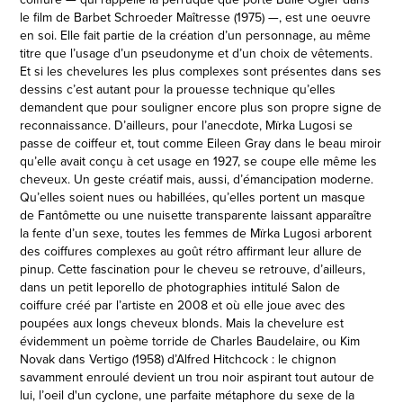
le film de Barbet Schroeder Maîtresse (1975) —, est une oeuvre
en soi. Elle fait partie de la création d’un personnage, au même
titre que l’usage d’un pseudonyme et d’un choix de vêtements.
Et si les chevelures les plus complexes sont présentes dans ses
dessins c’est autant pour la prouesse technique qu’elles
demandent que pour souligner encore plus son propre signe de
reconnaissance. D’ailleurs, pour l’anecdote, Mïrka Lugosi se
passe de coiffeur et, tout comme Eileen Gray dans le beau miroir
qu’elle avait conçu à cet usage en 1927, se coupe elle même les
cheveux. Un geste créatif mais, aussi, d’émancipation moderne.
Qu’elles soient nues ou habillées, qu’elles portent un masque
de Fantômette ou une nuisette transparente laissant apparaître
la fente d’un sexe, toutes les femmes de Mïrka Lugosi arborent
des coiffures complexes au goût rétro affirmant leur allure de
pinup. Cette fascination pour le cheveu se retrouve, d’ailleurs,
dans un petit leporello de photographies intitulé Salon de
coiffure créé par l’artiste en 2008 et où elle joue avec des
poupées aux longs cheveux blonds. Mais la chevelure est
évidemment un poème torride de Charles Baudelaire, ou Kim
Novak dans Vertigo (1958) d’Alfred Hitchcock : le chignon
savamment enroulé devient un trou noir aspirant tout autour de
lui, l’oeil d'un cyclone, une parfaite métaphore du sexe de la