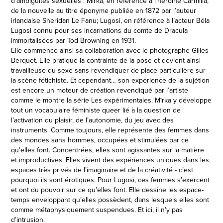
d’ambiguïtés sexuelles : Mïrka, en référence à l’héroïne Carmilla,
de la nouvelle au titre éponyme publiée en 1872 par l’auteur
irlandaise Sheridan Le Fanu; Lugosi, en référence à l’acteur Béla
Lugosi connu pour ses incarnations du comte de Dracula
immortalisées par Tod Browning en 1931.
Elle commence ainsi sa collaboration avec le photographe Gilles
Berquet. Elle pratique la contrainte de la pose et devient ainsi
travailleuse du sexe sans revendiquer de place particulière sur
la scène fétichiste. Et cependant… son expérience de la sujétion
est encore un moteur de création revendiqué par l’artiste
comme le montre la série Les expérimentales. Mïrka y développe
tout un vocabulaire féministe queer lié à la question de
l’activation du plaisir, de l’autonomie, du jeu avec des
instruments. Comme toujours, elle représente des femmes dans
des mondes sans hommes, occupées et stimulées par ce
qu’elles font. Concentrées, elles sont agissantes sur la matière
et improductives. Elles vivent des expériences uniques dans les
espaces très privés de l’imaginaire et de la créativité - c’est
pourquoi ils sont érotiques. Pour Lugosi, ces femmes s’exercent
et ont du pouvoir sur ce qu’elles font. Elle dessine les espace-
temps enveloppant qu’elles possèdent, dans lesquels elles sont
comme métaphysiquement suspendues. Et ici, il n’y pas
d’intrusion.