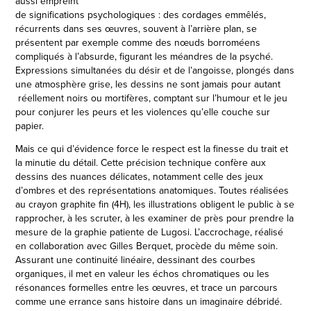
aussi empreint
de significations psychologiques : des cordages emmêlés,
récurrents dans ses œuvres, souvent à l’arrière plan, se
présentent par exemple comme des nœuds borroméens
compliqués à l’absurde, figurant les méandres de la psyché.
Expressions simultanées du désir et de l’angoisse, plongés dans
une atmosphère grise, les dessins ne sont jamais pour autant
réellement noirs ou mortifères, comptant sur l’humour et le jeu
pour conjurer les peurs et les violences qu’elle couche sur
papier.
Mais ce qui d’évidence force le respect est la finesse du trait et
la minutie du détail. Cette précision technique confère aux
dessins des nuances délicates, notamment celle des jeux
d’ombres et des représentations anatomiques. Toutes réalisées
au crayon graphite fin (4H), les illustrations obligent le public à se
rapprocher, à les scruter, à les examiner de près pour prendre la
mesure de la graphie patiente de Lugosi. L’accrochage, réalisé
en collaboration avec Gilles Berquet, procède du même soin.
Assurant une continuité linéaire, dessinant des courbes
organiques, il met en valeur les échos chromatiques ou les
résonances formelles entre les œuvres, et trace un parcours
comme une errance sans histoire dans un imaginaire débridé.