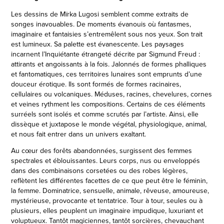
Les dessins de Mïrka Lugosi semblent comme extraits de
songes inavouables. De moments évanouis où fantasmes,
imaginaire et fantaisies s’entremêlent sous nos yeux. Son trait
est lumineux. Sa palette est évanescente. Les paysages
incarnent l’Inquiétante étrangeté décrite par Sigmund Freud :
attirants et angoissants à la fois. Jalonnés de formes phalliques
et fantomatiques, ces territoires lunaires sont emprunts d’une
douceur érotique. Ils sont formés de formes racinaires,
cellulaires ou volcaniques. Méduses, racines, chevelures, cornes
et veines rythment les compositions. Certains de ces éléments
surréels sont isolés et comme scrutés par l’artiste. Ainsi, elle
dissèque et juxtapose le monde végétal, physiologique, animal,
et nous fait entrer dans un univers exaltant.
Au cœur des forêts abandonnées, surgissent des femmes
spectrales et éblouissantes. Leurs corps, nus ou enveloppés
dans des combinaisons corsetées ou des robes légères,
reflètent les différentes facettes de ce que peut être le féminin,
la femme. Dominatrice, sensuelle, animale, rêveuse, amoureuse,
mystérieuse, provocante et tentatrice. Tour à tour, seules ou à
plusieurs, elles peuplent un imaginaire impudique, luxuriant et
voluptueux. Tantôt magiciennes, tantôt sorcières, chevauchant