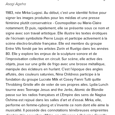
Asagi Ageha
1983, née Mïrka Lugosi. Au début, c’est une identité fictive pour
signer les images produites pour les médias et une presse
féminine plutôt conservatrice - Cosmopolitan ou Marie-Claire
notamment. Et puis, rapidement, elle se présente sous ce nom et
signe avec son travail artistique. Elle illustre les textes érotiques
de l’écrivain symboliste Pierre Louÿs et participe activement à la
scène électro-bruitiste française. Elle est membre du groupe
Entre Vifs fondé par les artistes Zorïn et Ruelgo dans les années
80. Elle y explore les enjeux de la sculpture sonore et de
l’improvisation collective en circuit. Sur scène, elle active des
objets, joue sur une grille de frigo avec une brosse métallique,
manipule des éclateurs en hurlant. C’est l’époque des angles
affutés, des couleurs saturées, Nina Childress participe à la
fondation du groupe Lucrate Milk et Cosey Fanni Tutti quitte
Throbbing Gristle afin de voler de ses propres ailes. Lydia Lunch
tourne avec Teenage Jesus and the Jerks, Atomic de Blondie
passe sur les radios françaises et L’Empire des sens de Nagisa
Ōshima est rejoué dans les salles d’art et d’essai. Mïrka, elle,
performe en femme-cyborg et s’invente ce nom dont elle aime la
musicalité. Il possède des connotations ténébreuses empreintes