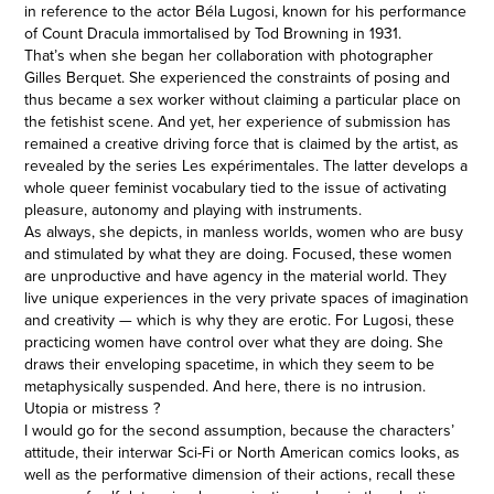
in reference to the actor Béla Lugosi, known for his performance
of Count Dracula immortalised by Tod Browning in 1931.
That’s when she began her collaboration with photographer
Gilles Berquet. She experienced the constraints of posing and
thus became a sex worker without claiming a particular place on
the fetishist scene. And yet, her experience of submission has
remained a creative driving force that is claimed by the artist, as
revealed by the series Les expérimentales. The latter develops a
whole queer feminist vocabulary tied to the issue of activating
pleasure, autonomy and playing with instruments.
As always, she depicts, in manless worlds, women who are busy
and stimulated by what they are doing. Focused, these women
are unproductive and have agency in the material world. They
live unique experiences in the very private spaces of imagination
and creativity — which is why they are erotic. For Lugosi, these
practicing women have control over what they are doing. She
draws their enveloping spacetime, in which they seem to be
metaphysically suspended. And here, there is no intrusion.
Utopia or mistress ?
I would go for the second assumption, because the characters’
attitude, their interwar Sci-Fi or North American comics looks, as
well as the performative dimension of their actions, recall these