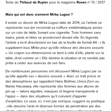
Texte de
Thibaut de Ruyter
pour le magazine
Roven
n° 13 / 2017
Mais qui est donc vraiment Mïrka Lugosi ?
Il existe un dessin de Mïrka Lugosi daté de 2014, où l’artiste se
représente nue (on reconnait sa coiffure emblématique), assise
sur un coin de table, fumant une cigarette. Trois hommes sans
mains, pieds et têtes se prosternent devant elle. En légende,
l’artiste a écrit directement en bas de la feuille de format A4 :
« Ils
suppliaient tous Mïrka pour qu’elle refasse des dessins sexuels
. Un crayon sur-dimensionné se tient à côté d’elle, planté sur la
»
table, droit comme un i. Elle domine la situation et ne semble pas
prête à céder aux avances de ses fans.
De nombreuses personnes ont découvert Mïrka Lugosi par ce
qu’elle appelle ses
. Avec un trait précis et
« dessins sexuels »
des atmosphères qui rappellent Hans Bellmer, Unica Zürn ou
Namio Harukawa, elle représente des femmes aux allures de
pin-up — talons aiguilles, masques et lingerie transparente à
l’appui — dans des situations qu’il convient d’appeler
d'explicites. Le sexe, ici, n’est pas onirique, suggéré ou poétique
; elle dessine l’acte et diverses formes de pénétration par des
objets, arbres tortueux ou animaux dangereux. Heureusement,