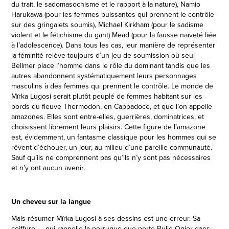
du trait, le sadomasochisme et le rapport à la nature), Namio
Harukawa (pour les femmes puissantes qui prennent le contrôle
sur des gringalets soumis), Michael Kirkham (pour le sadisme
violent et le fétichisme du gant) Mead (pour la fausse naïveté liée
à l’adolescence). Dans tous les cas, leur manière de représenter
la féminité relève toujours d’un jeu de soumission où seul
Bellmer place l’homme dans le rôle du dominant tandis que les
autres abandonnent systématiquement leurs personnages
masculins à des femmes qui prennent le contrôle. Le monde de
Mïrka Lugosi serait plutôt peuplé de femmes habitant sur les
bords du fleuve Thermodon, en Cappadoce, et que l’on appelle
amazones. Elles sont entre-elles, guerrières, dominatrices, et
choisissent librement leurs plaisirs. Cette figure de l’amazone
est, évidemment, un fantasme classique pour les hommes qui se
rêvent d’échouer, un jour, au milieu d’une pareille communauté.
Sauf qu’ils ne comprennent pas qu’ils n’y sont pas nécessaires
et n’y ont aucun avenir.
Un cheveu sur la langue
Mais résumer Mïrka Lugosi à ses dessins est une erreur. Sa
coiffure — qui rappelle la perruque que porte Bulle Ogier dans