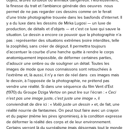
la finesse du trait et l’ambiance générale des oeuvres nous
permet de ne pas regarder ces dessins comme on le ferait
d’une triste photographie trouvée dans les basfonds d'internet. Il
y a du luxe dans les dessins de Mïrka Lugosi — un luxe de
production, de détails et d’objets — et c’est ce luxe qui sauve la
situation. Le dessin a encore ce pouvoir que la photographie n’a
pas : représenter des situations extrêmes (voire interdites, telle
la zoophilie), sans créer de dégout. Il permettra toujours
d’accentuer la courbe d’une hanche quitte à rendre le corps
anatomiquement impossible, de déformer certaines parties,
d’adoucir une ombre ou de souligner un détail. Toutes les
images de mode que nous connaissons sont retouchées à
l’extrême et, là aussi, il n’y a rien de réel dans ces images mais
le dessin, à l’opposée de la photographie, ne prétend pas
vendre une réalité. Si dans une séquence du film Vent d’Est
(1970) du Groupe Dziga Vertov on peut lire sur l’écran :
« Ceci
, il
n’est pas une image juste, c’est juste une image »
conviendrait de dire ici : «
et, de fait, une
Voilà juste un dessin »
réalité nourrie de fantasmes. On peut tout faire avec un crayon
et du papier (même les pires ignominies), à la condition expresse
de déformer la réalité des corps et de leur environnement.
Certains verront là du surréalisme (mais désormais tout le monde