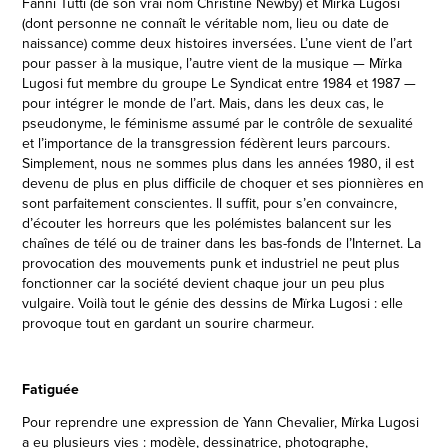
Fanni Tutti (de son vrai nom Christine Newby) et Mïrka Lugosi
(dont personne ne connaît le véritable nom, lieu ou date de
naissance) comme deux histoires inversées. L’une vient de l’art
pour passer à la musique, l’autre vient de la musique — Mïrka
Lugosi fut membre du groupe Le Syndicat entre 1984 et 1987 —
pour intégrer le monde de l’art. Mais, dans les deux cas, le
pseudonyme, le féminisme assumé par le contrôle de sexualité
et l’importance de la transgression fédèrent leurs parcours.
Simplement, nous ne sommes plus dans les années 1980, il est
devenu de plus en plus difficile de choquer et ses pionnières en
sont parfaitement conscientes. Il suffit, pour s’en convaincre,
d’écouter les horreurs que les polémistes balancent sur les
chaînes de télé ou de trainer dans les bas-fonds de l’Internet. La
provocation des mouvements punk et industriel ne peut plus
fonctionner car la société devient chaque jour un peu plus
vulgaire. Voilà tout le génie des dessins de Mïrka Lugosi : elle
provoque tout en gardant un sourire charmeur.
Fatiguée
Pour reprendre une expression de Yann Chevalier, Mïrka Lugosi
a eu plusieurs vies : modèle, dessinatrice, photographe,