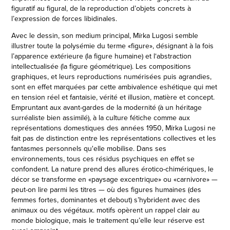
figuratif au figural, de la reproduction d’objets concrets à
l’expression de forces libidinales.
Avec le dessin, son medium principal, Mïrka Lugosi semble
illustrer toute la polysémie du terme «figure», désignant à la fois
l’apparence extérieure (la figure humaine) et l‘abstraction
intellectualisée (la figure géométrique). Les compositions
graphiques, et leurs reproductions numérisées puis agrandies,
sont en effet marquées par cette ambivalence eshétique qui met
en tension réel et fantaisie, vérité et illusion, matière et concept.
Empruntant aux avant-gardes de la modernité (à un héritage
surréaliste bien assimilé), à la culture fétiche comme aux
représentations domestiques des années 1950, Mïrka Lugosi ne
fait pas de distinction entre les représentations collectives et les
fantasmes personnels qu'elle mobilise. Dans ses
environnements, tous ces résidus psychiques en effet se
confondent. La nature prend des allures érotico-chimériques, le
décor se transforme en «paysage excentrique» ou «carnivore» —
peut-on lire parmi les titres — où des figures humaines (des
femmes fortes, dominantes et debout) s’hybrident avec des
animaux ou des végétaux. motifs opèrent un rappel clair au
monde biologique, mais le traitement qu’elle leur réserve est