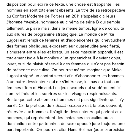
disposition pour écrire ce texte, une chose est
frappante : les
hommes en sont totalement absents. Le titre de sa rétrospective
au Confort Moderne de Poitiers en 2011 s'appelait d'ailleurs
, hommage au cinéma de série B qui semble
L’homme invisible
tellement lui plaire mais, dans le même temps, ligne de conduite
aux allures de programme stratégique. Le monde de Mïrka
Lugosi est rempli de femmes et d'adolescentes qui chevauchent
des formes phalliques, exposent leur quasi-nudité avec fierté,
s’amusent entre elles et lorsqu’un sexe masculin apparaît, il est
totalement isolé à la manière d’un godemichet. Il devient objet,
jouet, outil de plaisir réservé à des femmes qui n’ont pas besoin
de présence masculine. On pourrait même imaginer que Mïrka
Lugosi a signé un contrat secret afin d’abandonner les hommes
à un autre dessinateur qui ne s’intéresse, lui, pas du tout aux
femmes : Tom of Finland. Les jeux sexuels qui se déroulent ici
sont raffinés et les sourires sur les visages resplendissants.
Reste que cette absence d’hommes est plus signifiante qu’il n’y
paraît. Car la pratique du
est, le plus souvent,
« dessin sexuel »
réservée aux hommes. Il s’agit de dessinateurs qui parlent aux
hommes, qui représentent des fantasmes masculins où la
domination entre partenaires de sexe opposé joue toujours une
part importante. On pourrait citer Hans Bellmer (pour la précision