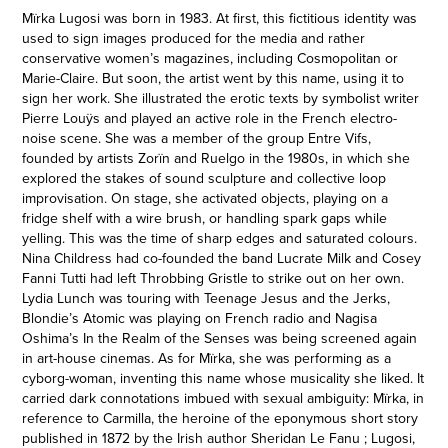
Mïrka Lugosi was born in 1983. At first, this fictitious identity was
used to sign images produced for the media and rather
conservative women’s magazines, including Cosmopolitan or
Marie-Claire. But soon, the artist went by this name, using it to
sign her work. She illustrated the erotic texts by symbolist writer
Pierre Louÿs and played an active role in the French electro-
noise scene. She was a member of the group Entre Vifs,
founded by artists Zorïn and Ruelgo in the 1980s, in which she
explored the stakes of sound sculpture and collective loop
improvisation. On stage, she activated objects, playing on a
fridge shelf with a wire brush, or handling spark gaps while
yelling. This was the time of sharp edges and saturated colours.
Nina Childress had co-founded the band Lucrate Milk and Cosey
Fanni Tutti had left Throbbing Gristle to strike out on her own.
Lydia Lunch was touring with Teenage Jesus and the Jerks,
Blondie’s Atomic was playing on French radio and Nagisa
Oshima’s In the Realm of the Senses was being screened again
in art-house cinemas. As for Mïrka, she was performing as a
cyborg-woman, inventing this name whose musicality she liked. It
carried dark connotations imbued with sexual ambiguity: Mïrka, in
reference to Carmilla, the heroine of the eponymous short story
published in 1872 by the Irish author Sheridan Le Fanu ; Lugosi,