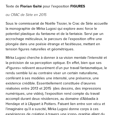
Texte de
Florian Gaité
pour l'exposition
FIGURES
au CRAC de Sète en 2015
Sous le commissariat de Noëlle Tissier, le Crac de Sète accueille
la monographie de Mïrka Lugosi qui explore avec force le
potentiel plastique du fantasme et de la fantaisie. Servi par un
accrochage méticuleux, le parcours de l’exposition offre une
plongée dans une poésie étrange et facétieuse, mettant en
tension figures naturelles et géométriques.
Mïrka Lugosi cherche à donner à sa vision mentale l’intensité et
la précision de sa perception optique. En effet, bien que ses
«Figures» relèvent assurément d’un pur travail fantasmatique, le
rendu semble lui au contraire viser un certain naturalisme,
conférant à ses modèles une intensité, une présence, une
existence crédible. Essentiellement constituée d’œuvres
réalisées entre 2013 et 2015 (des dessins, des impressions
numériques, une vidéo), l’exposition rend compte du travail
accompli durant deux résidences, au domaine d’Abbadia à
Hendaye et à L’Appart à Poitiers. Faisant lien entre son vécu et
l’imaginaire qu’il a suscité, Mïrka Lugosi donne corps à ces
expériences de création à travers une icono- graphie allant du