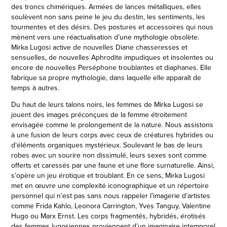
des troncs chimériques. Armées de lances métalliques, elles
soulèvent non sans peine le jeu du destin, les sentiments, les
tourmentes et des désirs. Des postures et accessoires qui nous
mènent vers une réactualisation d’une mythologie obsolète.
Mirka Lugosi active de nouvelles Diane chasseresses et
sensuelles, de nouvelles Aphrodite impudiques et insolentes ou
encore de nouvelles Perséphone troublantes et diaphanes. Elle
fabrique sa propre mythologie, dans laquelle elle apparaît de
temps à autres.
Du haut de leurs talons noirs, les femmes de Mirka Lugosi se
jouent des images préconçues de la femme étroitement
envisagée comme le prolongement de la nature. Nous assistons
à une fusion de leurs corps avec ceux de créatures hybrides ou
d’éléments organiques mystérieux. Soulevant le bas de leurs
robes avec un sourire non dissimulé, leurs sexes sont comme
offerts et caressés par une faune et une flore surnaturelle. Ainsi,
s’opère un jeu érotique et troublant. En ce sens, Mirka Lugosi
met en œuvre une complexité iconographique et un répertoire
personnel qui n’est pas sans nous rappeler l’imagerie d’artistes
comme Frida Kahlo, Leonora Carrington, Yves Tanguy, Valentine
Hugo ou Marx Ernst. Les corps fragmentés, hybridés, érotisés
des femmes lugosiennes proviennent d’un imaginaire intemporel