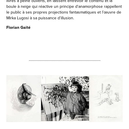
livres à peine ouverts, en laissent entrevoir le contenu et la
boule à neige qui réactive un principe d‘anamorphose rappellent
le public à ses propres projections fantasmatiques et l’œuvre de
Mïrka Lugosi à sa puissance d’illusion.
Florian Gaité
...................................................................................