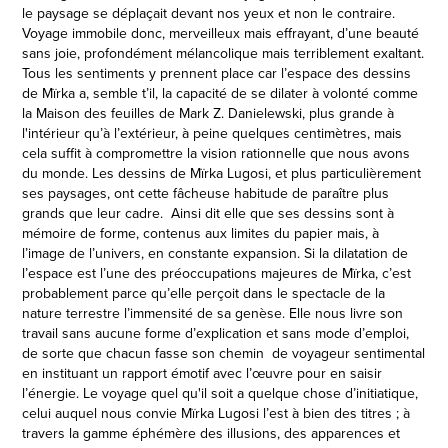
le paysage se déplaçait devant nos yeux et non le contraire.
Voyage immobile donc, merveilleux mais effrayant, d’une beauté
sans joie, profondément mélancolique mais terriblement exaltant.
Tous les sentiments y prennent place car l’espace des dessins
de Mïrka a, semble t’il, la capacité de se dilater à volonté comme
la Maison des feuilles de Mark Z. Danielewski, plus grande à
l'intérieur qu’à l’extérieur, à peine quelques centimètres, mais
cela suffit à compromettre la vision rationnelle que nous avons
du monde. Les dessins de Mïrka Lugosi, et plus particulièrement
ses paysages, ont cette fâcheuse habitude de paraître plus
grands que leur cadre. Ainsi dit elle que ses dessins sont à
mémoire de forme, contenus aux limites du papier mais, à
l’image de l’univers, en constante expansion. Si la dilatation de
l’espace est l’une des préoccupations majeures de Mïrka, c’est
probablement parce qu’elle perçoit dans le spectacle de la
nature terrestre l’immensité de sa genèse. Elle nous livre son
travail sans aucune forme d’explication et sans mode d’emploi,
de sorte que chacun fasse son chemin de voyageur sentimental
en instituant un rapport émotif avec l’œuvre pour en saisir
l’énergie. Le voyage quel qu'il soit a quelque chose d’initiatique,
celui auquel nous convie Mïrka Lugosi l’est à bien des titres ; à
travers la gamme éphémère des illusions, des apparences et