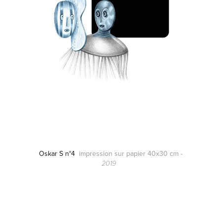
Oskar S n°4
impression sur papier 40x30 cm -
2019
.