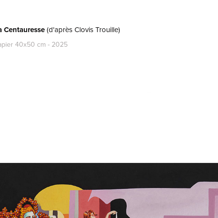
la Centauresse
(d'après Clovis Trouille)
apier 40x50 cm - 2025
...