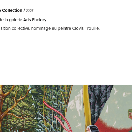
e Collection /
2025
de la galerie Arts Factory
ition collective, hommage au peintre Clovis Trouille.